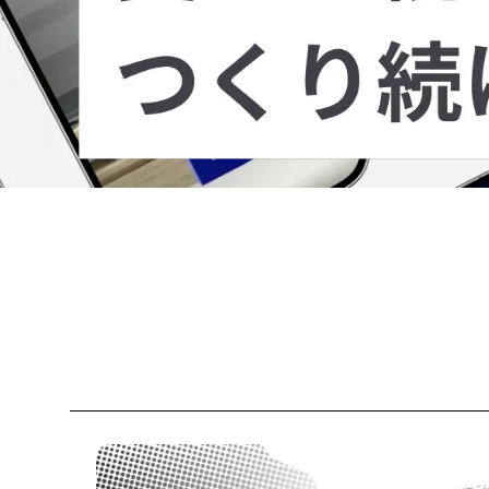
About us
会社を
知る